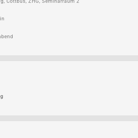
g, Cottbus, ZHG, Seminarraum 2
in
abend
ng