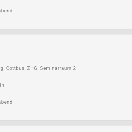
abend
g, Cottbus, ZHG, Seminarraum 2
in
abend